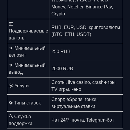
Money, Neteller, Binance Pay,
Crypto
💵
RUB, EUR, USD, криптовалюты
Поддерживаемые
(BTC, ETH, USDT)
валюты
🔽 Минимальный
250 RUB
депозит
🔽 Минимальный
2000 RUB
вывод
Слоты, live casino, crash-игры,
🎲 Услуги
TV игры, кено
Спорт, eSports, гонки,
⚽ Типы ставок
виртуальные ставки
🔍 Служба
Чат 24/7, почта, Telegram-бот
поддержки