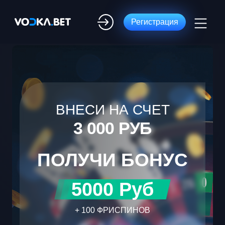
Регистрация
ВНЕСИ НА СЧЕТ
3 000 РУБ
ПОЛУЧИ БОНУС
5000 Руб
+ 100 ФРИСПИНОВ